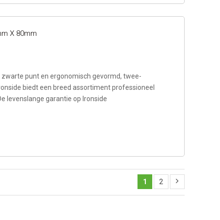
.0mm X 80mm
zwarte punt en ergonomisch gevormd, twee-
ronside biedt een breed assortiment professioneel
De levenslange garantie op Ironside
1
2