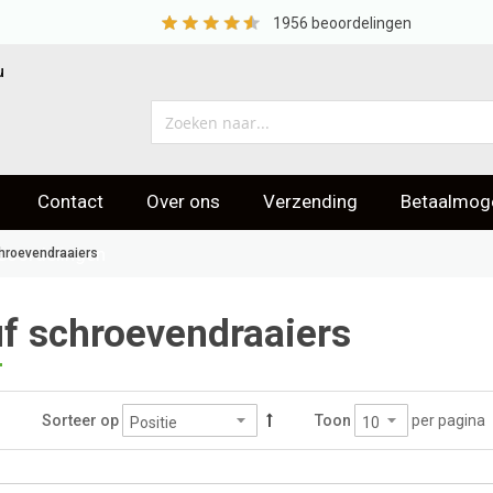
1956
beoordelingen
u
Contact
Over ons
Verzending
Betaalmoge
eoordelingen
hroevendraaiers
f schroevendraaiers
per pagina
Sorteer op
Toon