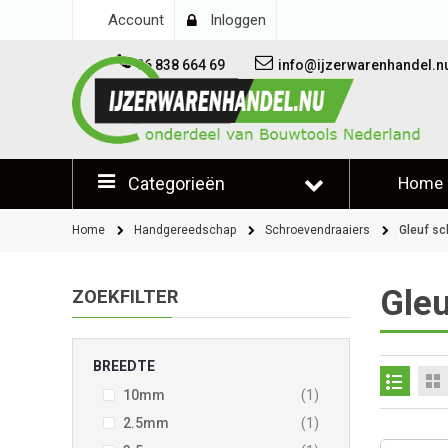
Account
Inloggen
06 838 664 69
info@ijzerwarenhandel.n
Categorieën
Home
Klantb
Home
Handgereedschap
Schroevendraaiers
Gleuf sc
Gleu
ZOEKFILTER
BREEDTE
product
10mm
1
product
2.5mm
1