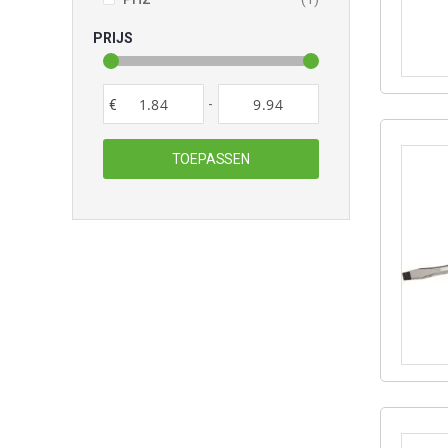
PRIJS
-
€
TOEPASSEN