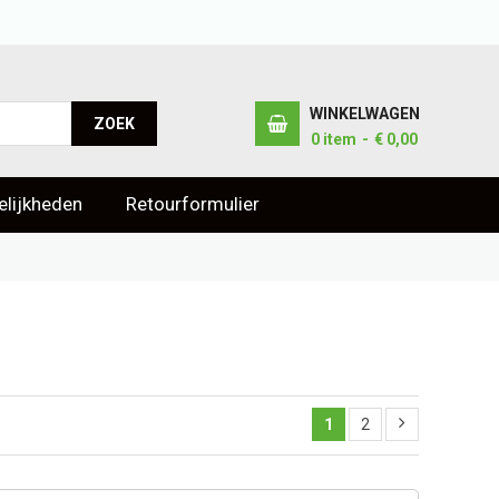
WINKELWAGEN
ZOEK
0
item
€ 0,00
lijkheden
Retourformulier
1
2