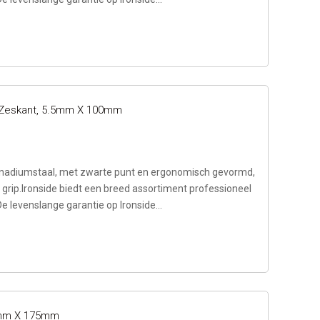
t Zeskant, 5.5mm X 100mm
adiumstaal, met zwarte punt en ergonomisch gevormd,
rip.Ironside biedt een breed assortiment professioneel
e levenslange garantie op Ironside...
.0mm X 175mm