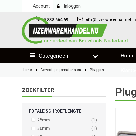
Account
Inloggen
06 838 664 69
info@ijzerwarenhandel.n
Categorieën
Home
Klantb
Home
Bevestigingsmaterialen
Pluggen
Plu
ZOEKFILTER
TOTALE SCHROEFLENGTE
product
25mm
1
product
30mm
1