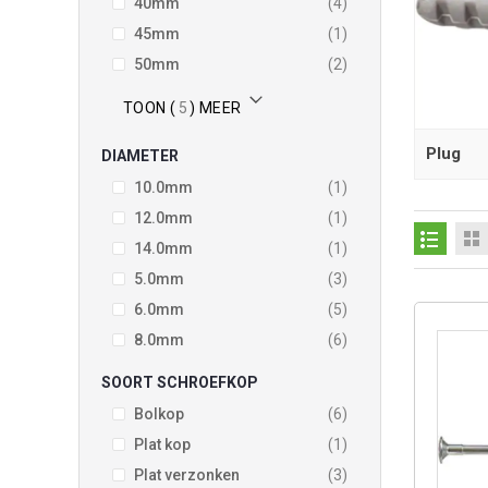
producten
40mm
4
product
45mm
1
producten
50mm
2
TOON (
5
) MEER
Plug
DIAMETER
product
10.0mm
1
product
12.0mm
1
product
14.0mm
1
producten
5.0mm
3
producten
6.0mm
5
producten
8.0mm
6
SOORT SCHROEFKOP
producten
Bolkop
6
product
Plat kop
1
producten
Plat verzonken
3