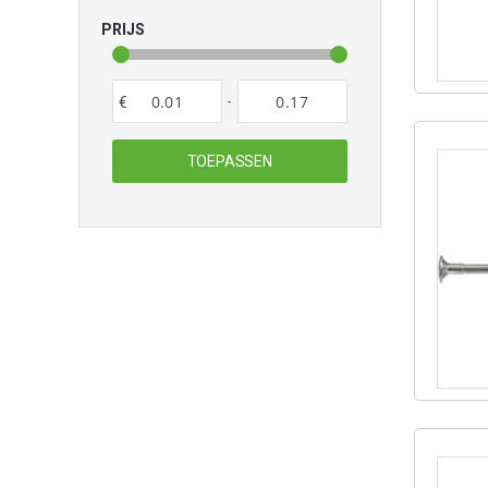
PRIJS
-
€
TOEPASSEN