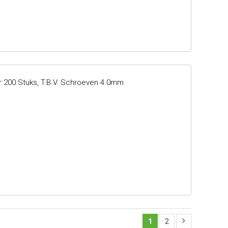
r 200 Stuks, T.b.v. Schroeven 4.0mm
1
2