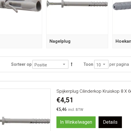
Nagelplug
Hoekan
per pagina
Sorteer op
Toon
Spijkerplug Cilinderkop Kruiskop 8 X 
€4,51
€5,46
In Winkelwagen
Details