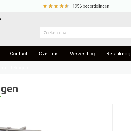
1956
beoordelingen
u
Contact
Over ons
Verzending
Betaalmoge
eoordelingen
ggen