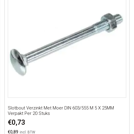
Slotbout Verzinkt Met Moer DIN 603/555 M 5 X 25MM
Verpakt Per 20 Stuks
€0,73
€0,89