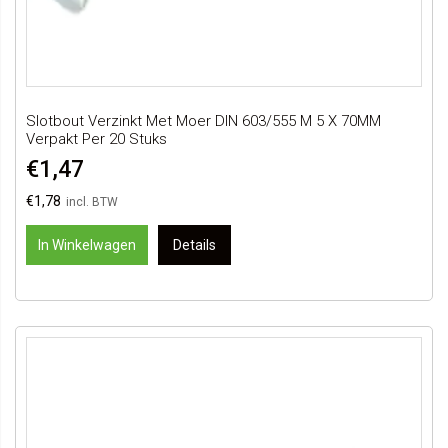
Slotbout Verzinkt Met Moer DIN 603/555 M 5 X 70MM
Verpakt Per 20 Stuks
€1,47
€1,78
In Winkelwagen
Details