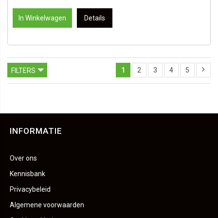
In Winkelwagen
Details
1
2
3
4
5
FILTERS
INFORMATIE
Over ons
Kennisbank
Privacybeleid
Algemene voorwaarden