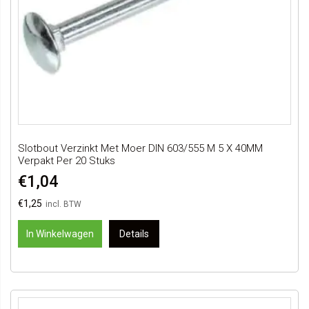
Slotbout Verzinkt Met Moer DIN 603/555 M 5 X 40MM
Verpakt Per 20 Stuks
€1,04
€1,25
In Winkelwagen
Details