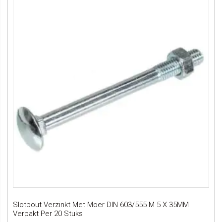
Slotbout Verzinkt Met Moer DIN 603/555 M 5 X 35MM
Verpakt Per 20 Stuks