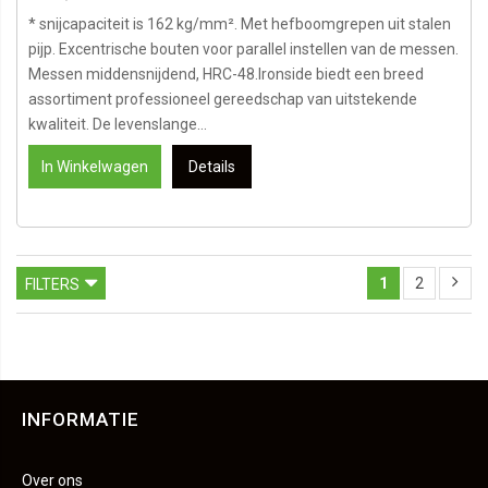
* snijcapaciteit is 162 kg/mm². Met hefboomgrepen uit stalen
pijp. Excentrische bouten voor parallel instellen van de messen.
Messen middensnijdend, HRC-48.Ironside biedt een breed
assortiment professioneel gereedschap van uitstekende
kwaliteit. De levenslange...
In Winkelwagen
Details
1
2
FILTERS
INFORMATIE
Over ons