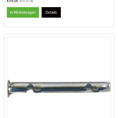
€59,06
In Winkelwagen
Details