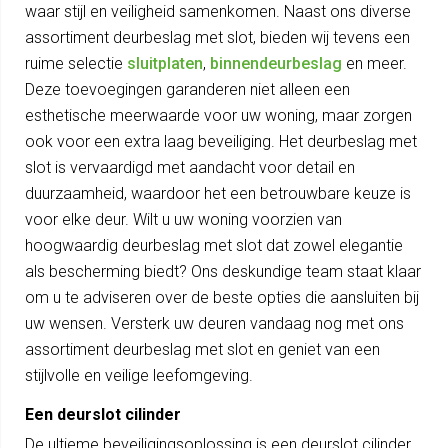
waar stijl en veiligheid samenkomen. Naast ons diverse
assortiment deurbeslag met slot, bieden wij tevens een
ruime selectie
sluitplaten
,
binnendeurbeslag
en meer.
Deze toevoegingen garanderen niet alleen een
esthetische meerwaarde voor uw woning, maar zorgen
ook voor een extra laag beveiliging. Het deurbeslag met
slot is vervaardigd met aandacht voor detail en
duurzaamheid, waardoor het een betrouwbare keuze is
voor elke deur. Wilt u uw woning voorzien van
hoogwaardig deurbeslag met slot dat zowel elegantie
als bescherming biedt? Ons deskundige team staat klaar
om u te adviseren over de beste opties die aansluiten bij
uw wensen. Versterk uw deuren vandaag nog met ons
assortiment deurbeslag met slot en geniet van een
stijlvolle en veilige leefomgeving.
Een deurslot cilinder
De ultieme beveiligingsoplossing is een deurslot cilinder.