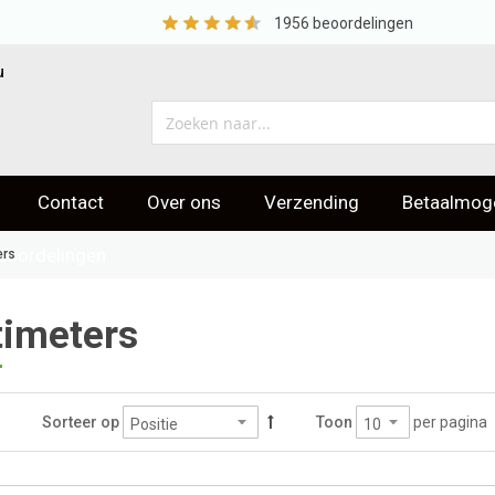
1956
beoordelingen
u
Contact
Over ons
Verzending
Betaalmoge
eoordelingen
ers
timeters
per pagina
Sorteer op
Toon