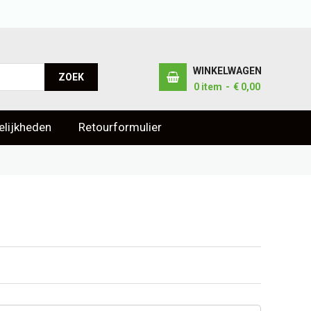
WINKELWAGEN
ZOEK
0
item
€ 0,00
lijkheden
Retourformulier