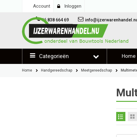
Account
Inloggen
06 838 664 69
info@ijzerwarenhandel.n
Categorieën
Home
Klantb
Home
Handgereedschap
Meetgereedschap
Multimet
Mul