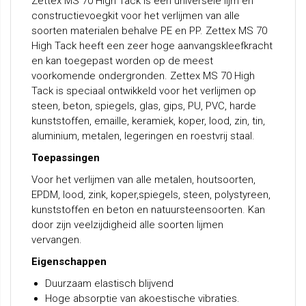
Zettex MS 70 High Tack is een universele lijm en
constructievoegkit voor het verlijmen van alle
soorten materialen behalve PE en PP. Zettex MS 70
High Tack heeft een zeer hoge aanvangskleefkracht
en kan toegepast worden op de meest
voorkomende ondergronden. Zettex MS 70 High
Tack is speciaal ontwikkeld voor het verlijmen op
steen, beton, spiegels, glas, gips, PU, PVC, harde
kunststoffen, emaille, keramiek, koper, lood, zin, tin,
aluminium, metalen, legeringen en roestvrij staal.
Toepassingen
Voor het verlijmen van alle metalen, houtsoorten,
EPDM, lood, zink, koper,spiegels, steen, polystyreen,
kunststoffen en beton en natuursteensoorten. Kan
door zijn veelzijdigheid alle soorten lijmen
vervangen.
Eigenschappen
Duurzaam elastisch blijvend
Hoge absorptie van akoestische vibraties.