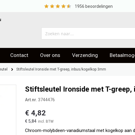
1956
beoordelingen
u
Contact
Over ons
Verzending
Betaalmoge
eoordelingen
eutel
Stiftsleutel Ironside met T-greep, inbus/kogelkop 3mm
Stiftsleutel Ironside met T-greep
Art.nr.
3744476
€ 4,82
€ 5,84
Chroom-molybdeen-vanadiumstaal met kogelkop aan de