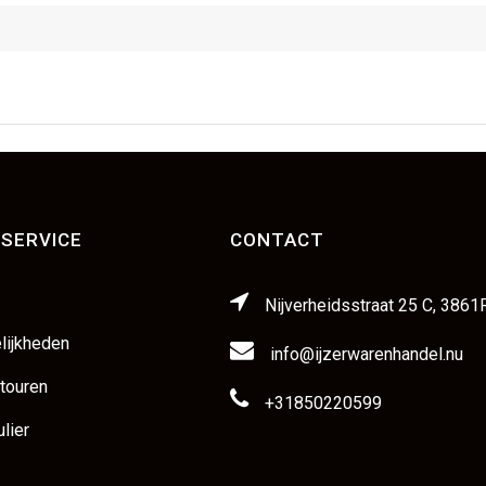
SERVICE
CONTACT
Nijverheidsstraat 25 C, 3861
lijkheden
info@ijzerwarenhandel.nu
etouren
+31850220599
lier