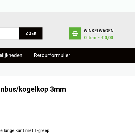
WINKELWAGEN
ZOEK
0
item
€ 0,00
lijkheden
Retourformulier
, inbus/kogelkop 3mm
 lange kant met T-greep.