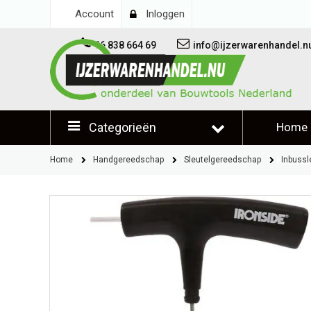
Account
Inloggen
06 838 664 69
info@ijzerwarenhandel.n
Categorieën
Home
Klantb
Home
Handgereedschap
Sleutelgereedschap
Inbussl