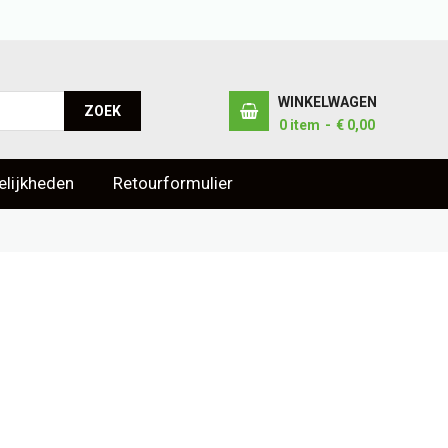
WINKELWAGEN
ZOEK
0
item
€ 0,00
lijkheden
Retourformulier