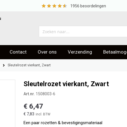
1956
beoordelingen
u
Contact
Over ons
Verzending
Betaalmoge
eoordelingen
Sleutelrozet vierkant, Zwart
Sleutelrozet vierkant, Zwart
Art.nr.
1508003-6
€ 6,47
€ 7,83
Een paar rozetten & bevestigingsmateriaal