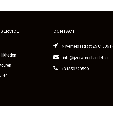
SERVICE
CONTACT
Nijverheidsstraat 25 C, 3861
lijkheden
info@ijzerwarenhandel.nu
etouren
+31850220599
lier