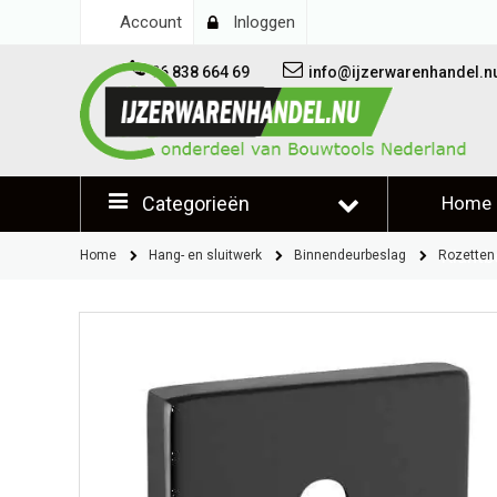
Account
Inloggen
06 838 664 69
info@ijzerwarenhandel.n
Categorieën
Home
Klantb
Home
Hang- en sluitwerk
Binnendeurbeslag
Rozetten