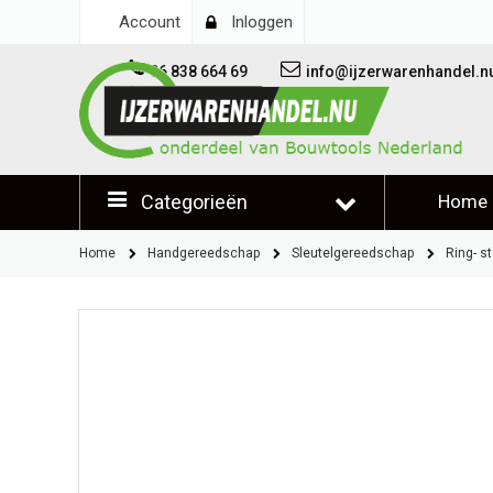
Account
Inloggen
06 838 664 69
info@ijzerwarenhandel.n
Categorieën
Home
Klantb
Home
Handgereedschap
Sleutelgereedschap
Ring- s