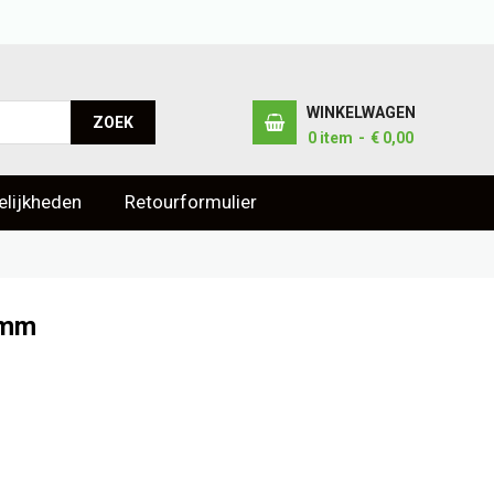
WINKELWAGEN
ZOEK
0
item
€ 0,00
lijkheden
Retourformulier
2mm