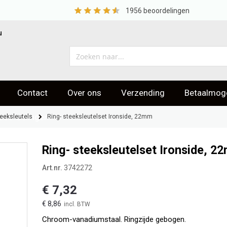
1956
beoordelingen
u
Contact
Over ons
Verzending
Betaalmoge
eoordelingen
teeksleutels
Ring- steeksleutelset Ironside, 22mm
Ring- steeksleutelset Ironside, 2
Art.nr.
3742272
€ 7,32
€ 8,86
Chroom-vanadiumstaal. Ringzijde gebogen.