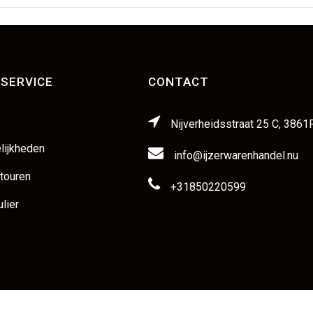
SERVICE
CONTACT
Nijverheidsstraat 25 C, 3861
lijkheden
info@ijzerwarenhandel.nu
etouren
+31850220599
lier