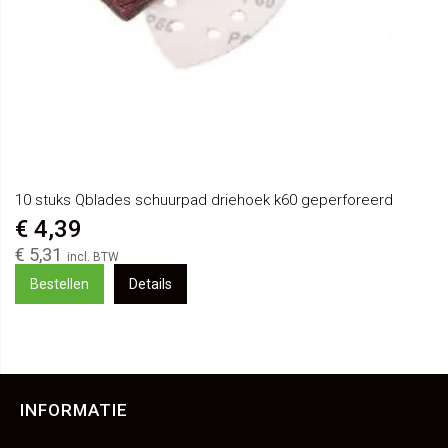
10 stuks Qblades schuurpad driehoek k60 geperforeerd
€ 4,39
€ 5,31
Bestellen
Details
INFORMATIE