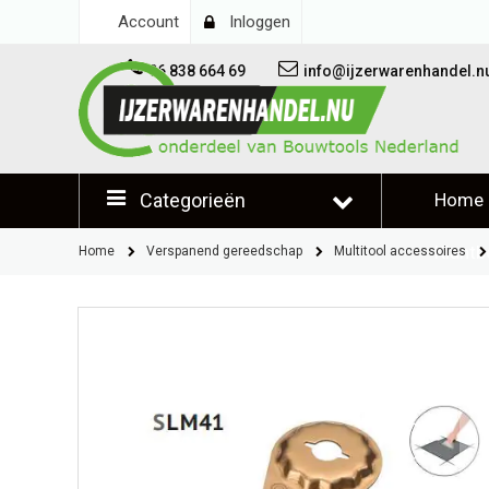
Account
Inloggen
06 838 664 69
info@ijzerwarenhandel.n
Categorieën
Home
Klantb
Home
Verspanend gereedschap
Multitool accessoires