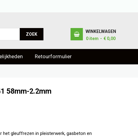
WINKELWAGEN
ZOEK
0
item
€ 0,00
lijkheden
Retourformulier
M41 58mm-2.2mm
 het gleuffrezen in pleisterwerk, gasbeton en