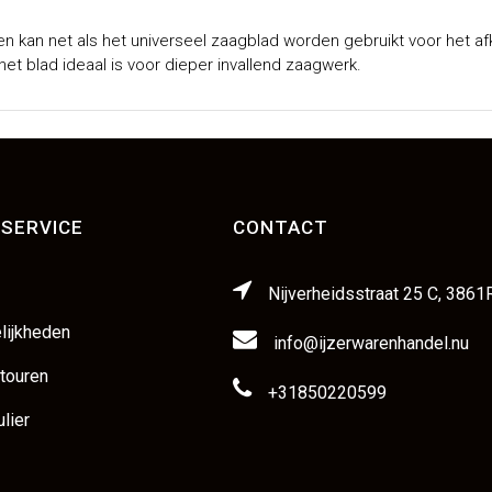
 en kan net als het universeel zaagblad worden gebruikt voor het af
et blad ideaal is voor dieper invallend zaagwerk.
SERVICE
CONTACT
Nijverheidsstraat 25 C, 3861
lijkheden
info@ijzerwarenhandel.nu
etouren
+31850220599
lier