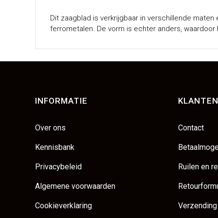
Dit zaagblad is verkrijgbaar in verschillende maten
ferrometalen. De vorm is echter anders, waardoor h
INFORMATIE
KLANTEN
Over ons
Contact
Kennisbank
Betaalmoge
Privacybeleid
Ruilen en r
Algemene voorwaarden
Retourformu
Cookieverklaring
Verzending