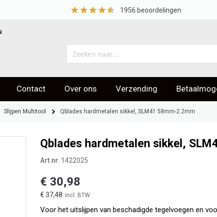
1956
beoordelingen
u
Contact
Over ons
Verzending
Betaalmoge
eoordelingen
Slijpen Multitool
Qblades hardmetalen sikkel, SLM41 58mm-2.2mm
Qblades hardmetalen sikkel, SL
Art.nr.
1422025
€ 30,98
€ 37,48
Voor het uitslijpen van beschadigde tegelvoegen en voor