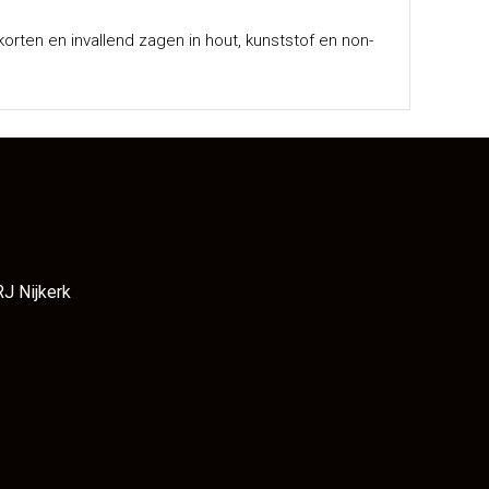
korten en invallend zagen in hout, kunststof en non-
RJ Nijkerk