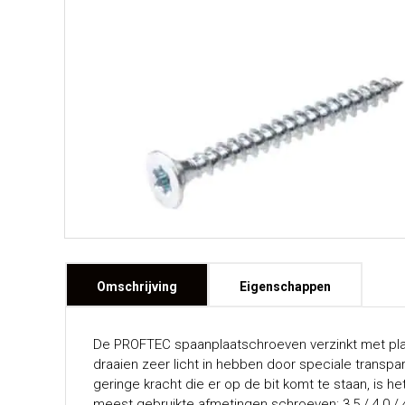
Omschrijving
Eigenschappen
De PROFTEC spaanplaatschroeven verzinkt met platv
draaien zeer licht in hebben door speciale transpa
geringe kracht die er op de bit komt te staan, is h
meest gebruikte afmetingen schroeven: 3,5 / 4,0 /