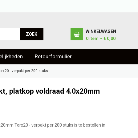
WINKELWAGEN
ZOEK
0
item
€ 0,00
lijkheden
Retourformulier
rx20 - verpakt per 200 stuks
kt, platkop voldraad 4.0x20mm
20mm Torx20 - verpakt per 200 stuks is te bestellen in