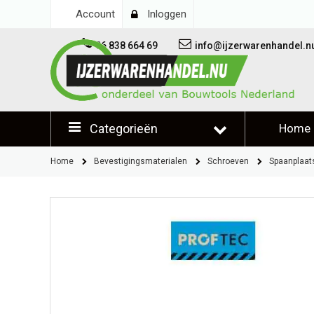
Account
Inloggen
06 838 664 69
info@ijzerwarenhandel.n
Categorieën
Home
Klantb
Home
Bevestigingsmaterialen
Schroeven
Spaanplaat