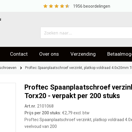
1956
beoordelingen
u
Contact
Over ons
Verzending
Betaalmoge
eoordelingen
schroeven
Proftec Spaanplaatschroef verzinkt, platkop voldraad 4.0x20mm To
Proftec Spaanplaatschroef verzin
Torx20 - verpakt per 200 stuks
Art.nr.
2101068
Prijs per 200 stuks:
€2,79 excl. btw
Proftec Spaanplaatschroef verzinkt, platkop voldraad 4.0x
veelvoud van 200