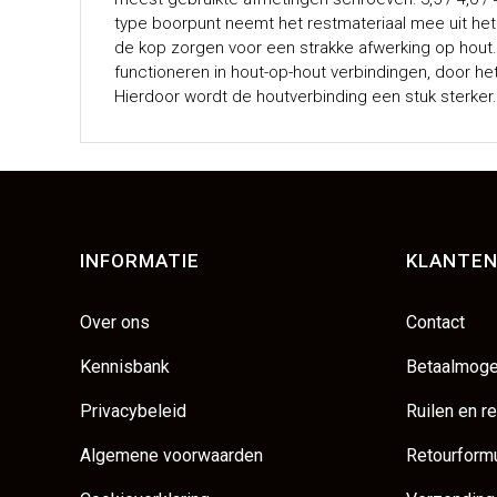
type boorpunt neemt het restmateriaal mee uit het
de kop zorgen voor een strakke afwerking op hout. 
functioneren in hout-op-hout verbindingen, door h
Hierdoor wordt de houtverbinding een stuk sterker.
INFORMATIE
KLANTEN
Over ons
Contact
Kennisbank
Betaalmoge
Privacybeleid
Ruilen en r
Algemene voorwaarden
Retourformu