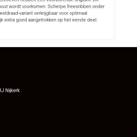
t hout wordt voorkomen. Scherpe freesribben onder
eldraad-variant verkrijgbaar voor optimaal
jk extra goed aangetrokken op het eerste deel.
RJ Nijkerk