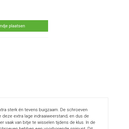
ndje plaatsen
extra sterk én tevens buigzaam. De schroeven
e deze extra lage indraaiweerstand; en dus de
 vaak van bitje te wisselen tijdens de klus. In de
 schroeven hebben een voorborende snijpunt. Dit