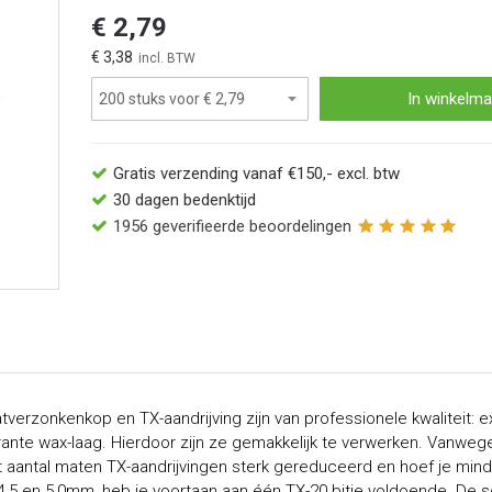
€ 2,79
€ 3,38
In winkelma
Gratis verzending vanaf €150,- excl. btw
30 dagen bedenktijd
1956
geverifieerde beoordelingen
erzonkenkop en TX-aandrijving zijn van professionele kwaliteit: 
rante wax-laag. Hierdoor zijn ze gemakkelijk te verwerken. Vanweg
et aantal maten TX-aandrijvingen sterk gereduceerd en hoef je minder
 4,5 en 5,0mm, heb je voortaan aan één TX-20 bitje voldoende. De