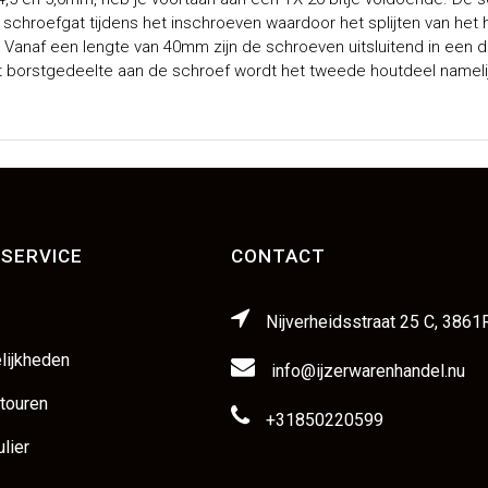
 schroefgat tijdens het inschroeven waardoor het splijten van he
Vanaf een lengte van 40mm zijn de schroeven uitsluitend in een de
et borstgedeelte aan de schroef wordt het tweede houtdeel nameli
SERVICE
CONTACT
Nijverheidsstraat 25 C, 3861
lijkheden
info@ijzerwarenhandel.nu
etouren
+31850220599
lier