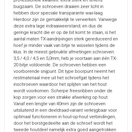
professionele kwaliteit: extra sterk én tevens
buigzaam. De schroeven draaien zeer licht in
hebben door speciale transparante wax-laag.
Hierdoor zijn ze gemakkelijk te verwerken. Vanwege
deze extra lage indraaiweerstand; en dus de
geringe kracht die er op de bit komt te staan, is het
aantal maten TX-aandrijvingen sterk gereduceerd en
hoef je minder vaak van bitje te wisselen tijdens de
klus. In de meest gebruikte afmetingen schroeven:
3,5 / 4,0 / 4,5 en 5,0mm, heb je voortaan aan één TX-
20 bitje voldoende. De schroeven hebben een
voorborende snijpunt. Dit type boorpunt neemt het
restmateriaal mee uit het schroefgat tijdens het
inschroeven waardoor het splijten van het hout
wordt voorkomen. Scherpe freesribben onder de
kop zorgen voor een strakke afwerking op hout.
Vanaf een lengte van 40mm zijn de schroeven
uitsluitend in een deeldraad-variant verkrijgbaar voor
optimaal functioneren in hout-op-hout verbindingen,
door het borstgedeelte aan de schroef wordt het
tweede houtdeel namelijk extra goed aangetrokken