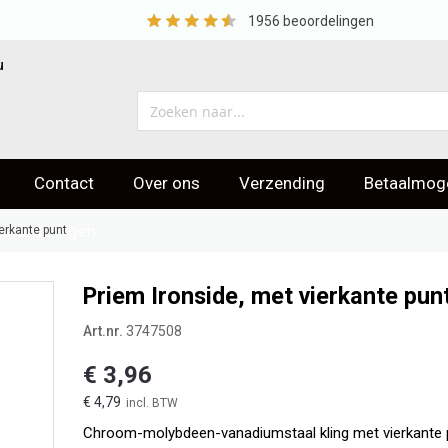
1956
beoordelingen
u
Contact
Over ons
Verzending
Betaalmoge
eoordelingen
ierkante punt
Priem Ironside, met vierkante pun
Art.nr.
3747508
€ 3,96
€ 4,79
Chroom-molybdeen-vanadiumstaal kling met vierkante 