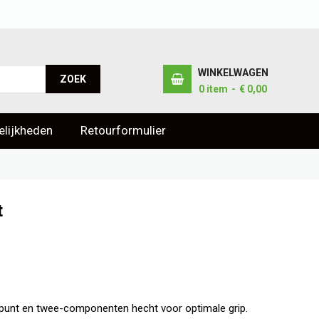
WINKELWAGEN
ZOEK
0
item
€ 0,00
lijkheden
Retourformulier
t
punt en twee-componenten hecht voor optimale grip.