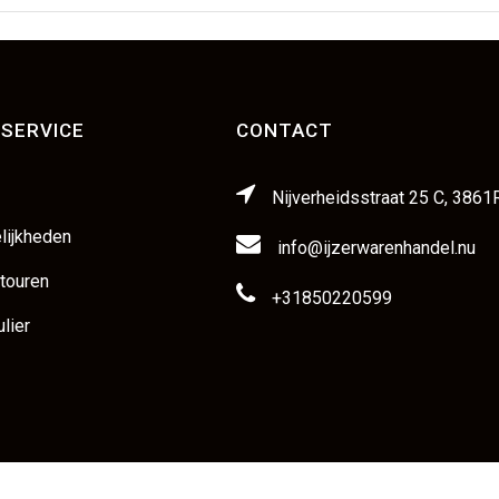
SERVICE
CONTACT
Nijverheidsstraat 25 C, 3861
lijkheden
info@ijzerwarenhandel.nu
etouren
+31850220599
lier