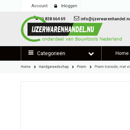
Account
Inloggen
06 838 664 69
info@ijzerwarenhandel.n
Categorieën
Home
Klantb
Home
Handgereedschap
Priem
Priem Ironside, met v