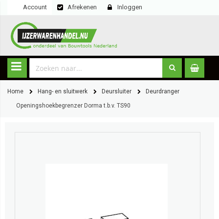
Account
Afrekenen
Inloggen
Home
Hang- en sluitwerk
Deursluiter
Deurdranger
Openingshoekbegrenzer Dorma t.b.v. TS90