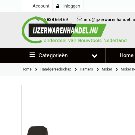
Account
Inloggen
06 838 664 69
info@ijzerwarenhandel.n
Categorieën
Home
Klantb
Home
Handgereedschap
Hamers
Moker
Moker I