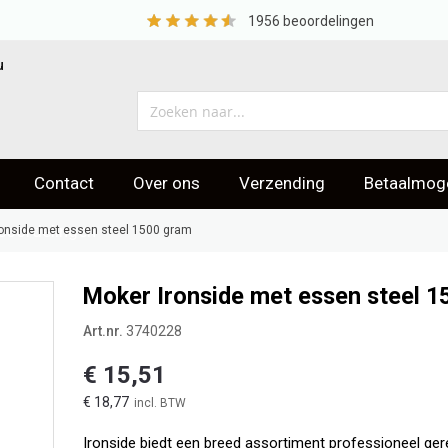
1956
beoordelingen
u
Contact
Over ons
Verzending
Betaalmoge
eoordelingen
ronside met essen steel 1500 gram
Moker Ironside met essen steel 
Art.nr.
3740228
€ 15,51
€ 18,77
Ironside biedt een breed assortiment professioneel ger