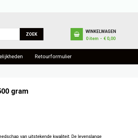
WINKELWAGEN
ZOEK
0
item
€ 0,00
lijkheden
Retourformulier
1500 gram
eedschap van uitstekende kwaliteit. De levenslange