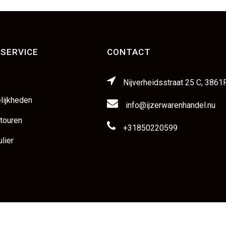
SERVICE
CONTACT
Nijverheidsstraat 25 C, 3861
lijkheden
info@ijzerwarenhandel.nu
etouren
+31850220599
lier