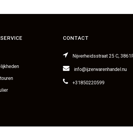
SERVICE
CONTACT
Nijverheidsstraat 25 C, 3861
lijkheden
info@ijzerwarenhandel.nu
etouren
+31850220599
lier