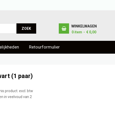
WINKELWAGEN
ZOEK
0
item
€ 0,00
lijkheden
Retourformulier
art (1 paar)
his product. excl. btw
len in veelvoud van 2