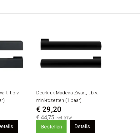
rt, t.b.v.
Deurkruk Madeira Zwart, t.b.v.
ar)
mini-rozetten (1 paar)
€ 29,20
€ 44,75
etails
Details
Bestellen