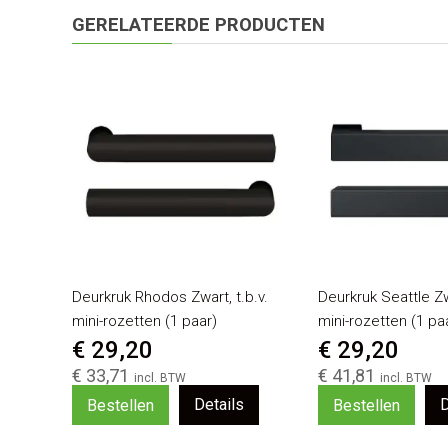
GERELATEERDE PRODUCTEN
Deurkruk Rhodos Zwart, t.b.v.
Deurkruk Seattle Zwa
mini-rozetten (1 paar)
mini-rozetten (1 pa
€ 29,20
€ 29,20
€ 33,71
€ 41,81
Details
D
Bestellen
Bestellen