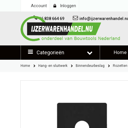
Account
Inloggen
06 838 664 69
info@ijzerwarenhandel.n
Categorieën
Home
Klantb
Home
Hang- en sluitwerk
Binnendeurbeslag
Rozetten