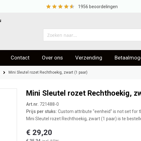
1956
beoordelingen
u
Contact
Over ons
Verzending
Betaalmoge
eoordelingen
Mini Sleutel rozet Rechthoekig, zwart (1 paar)
Mini Sleutel rozet Rechthoekig, zw
Art.nr.
721488-0
Prijs per stuks:
Custom attribute "eenheid" is not set for t
Mini Sleutel rozet Rechthoekig, zwart (1 paar) is te bestel
€ 29,20