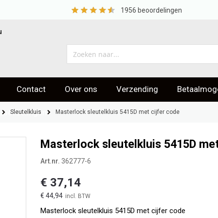
1956
beoordelingen
u
Contact
Over ons
Verzending
Betaalmoge
eoordelingen
Sleutelkluis
Masterlock sleutelkluis 5415D met cijfer code
Masterlock sleutelkluis 5415D met
Art.nr.
362777-6
€ 37,14
€ 44,94
Masterlock sleutelkluis 5415D met cijfer code