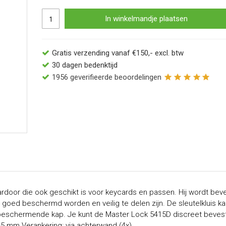
In winkelmandje plaatsen
Gratis verzending vanaf €150,- excl. btw
30 dagen bedenktijd
1956
geverifieerde beoordelingen
ardoor die ook geschikt is voor keycards en passen. Hij wordt bev
 goed beschermd worden en veilig te delen zijn. De sleutelkluis kan
beschermende kap. Je kunt de Master Lock 5415D discreet bevest
 mm Verankering: via achterwand (4x)