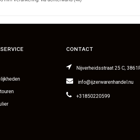
SERVICE
CONTACT
Nijverheidsstraat 25 C, 3861
lijkheden
info@ijzerwarenhandel.nu
etouren
+31850220599
lier