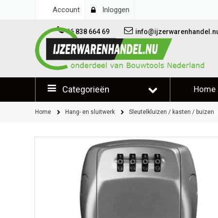
Account
Inloggen
06 838 664 69
info@ijzerwarenhandel.n
Categorieën
Home
Klantb
Home
Hang- en sluitwerk
Sleutelkluizen / kasten / buizen