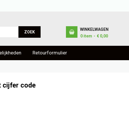
WINKELWAGEN
ZOEK
0
item
€ 0,00
lijkheden
Retourformulier
 cijfer code