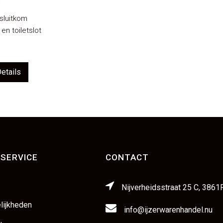
 sluitkom
en toiletslot
etails
SERVICE
CONTACT
Nijverheidsstraat 25 C, 3861
lijkheden
info@ijzerwarenhandel.nu