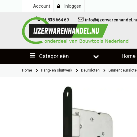
Account
Inloggen
06 838 664 69
info@ijzerwarenhandel.n
Categorieën
Home
Klantb
Home
Hang- en sluitwerk
Deursloten
Binnendeurslote