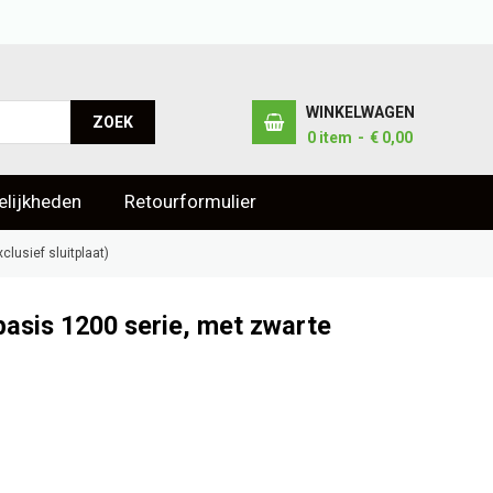
WINKELWAGEN
ZOEK
0
item
€ 0,00
lijkheden
Retourformulier
lusief sluitplaat)
basis 1200 serie, met zwarte