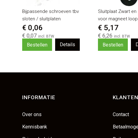
Bijpassende schroeven tbv
Sluitplaat Zwart en
sloten / sluitplaten
voor magneet loop 
€ 0,06
€ 5,17
€ 0,07
€ 6,26
Details
D
Bestellen
Bestellen
INFORMATIE
KLANTEN
Over ons
Contact
Kennisbank
Betaalmoge