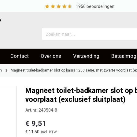
1956
beoordelingen
u
Contact
Over ons
Verzending
Betaalmoge
eoordelingen
n
Magneet toilet-badkamer slot op basis 1200 serie, met zwarte voorplaat (exc
Magneet toilet-badkamer slot op 
voorplaat (exclusief sluitplaat)
Art.nr.
243504-8
€ 9,51
€ 11,50