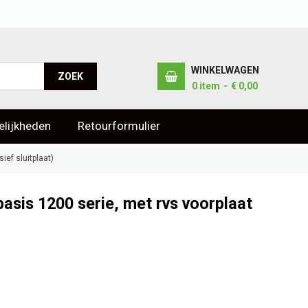
WINKELWAGEN
ZOEK
0
item
€ 0,00
lijkheden
Retourformulier
ief sluitplaat)
asis 1200 serie, met rvs voorplaat