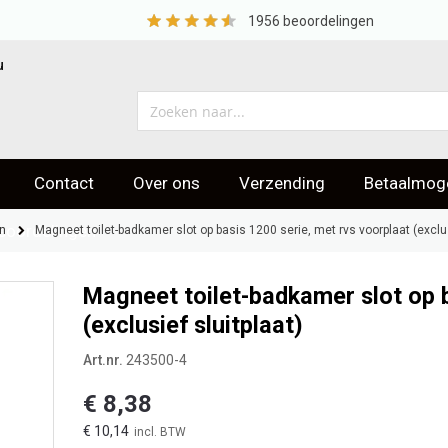
1956
beoordelingen
u
Contact
Over ons
Verzending
Betaalmoge
eoordelingen
n
Magneet toilet-badkamer slot op basis 1200 serie, met rvs voorplaat (exclus
Magneet toilet-badkamer slot op b
(exclusief sluitplaat)
Art.nr.
243500-4
€ 8,38
€ 10,14