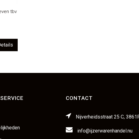
even tbv
etails
SERVICE
CONTACT
Nijverheidsstraat 25 C, 3861
lijkheden
info@ijzerwarenhandel.nu