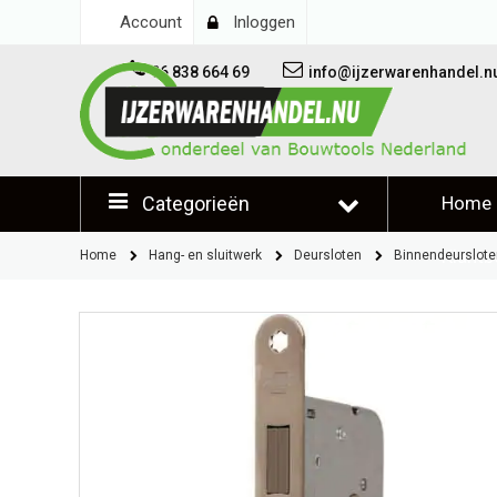
Account
Inloggen
06 838 664 69
info@ijzerwarenhandel.n
Categorieën
Home
Klantb
Home
Hang- en sluitwerk
Deursloten
Binnendeurslote