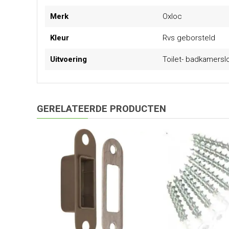
Meer
Merk
Oxloc
informatie
Kleur
Rvs geborsteld
Uitvoering
Toilet- badkamersl
GERELATEERDE PRODUCTEN