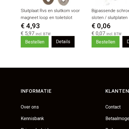
Sluitplaat Rvs en sluitkom voor
Bijpassende schro
magneet loop en toiletslot
sloten / sluitplaten
€ 4,93
€ 0,06
€ 5,97
€ 0,07
Details
D
Bestellen
Bestellen
INFORMATIE
KLANTEN
Over ons
Contact
Kennisbank
Betaalmoge