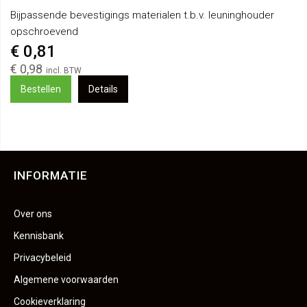
Bijpassende bevestigings materialen t.b.v. leuninghouder
opschroevend
€ 0,81
€ 0,98
Bestellen
Details
INFORMATIE
Over ons
Kennisbank
Privacybeleid
Algemene voorwaarden
Cookieverklaring