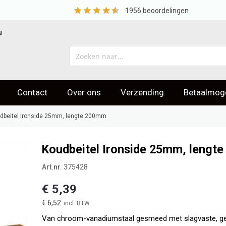
1956
beoordelingen
u
Contact
Over ons
Verzending
Betaalmoge
eoordelingen
dbeitel Ironside 25mm, lengte 200mm
Koudbeitel Ironside 25mm, lengt
Art.nr.
375428
€ 5,39
€ 6,52
Van chroom-vanadiumstaal gesmeed met slagvaste, geh