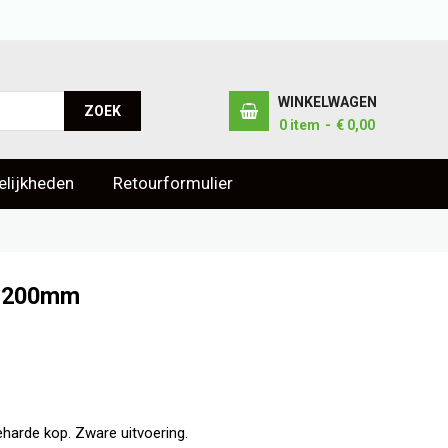
WINKELWAGEN
ZOEK
0
item
€ 0,00
lijkheden
Retourformulier
e 200mm
arde kop. Zware uitvoering.