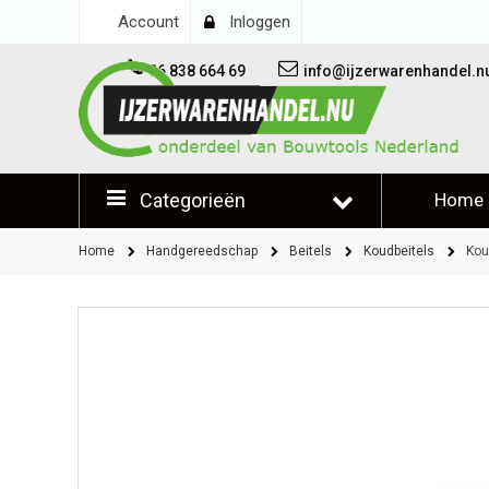
Account
Inloggen
06 838 664 69
info@ijzerwarenhandel.n
Categorieën
Home
Klantb
Home
Handgereedschap
Beitels
Koudbeitels
Kou