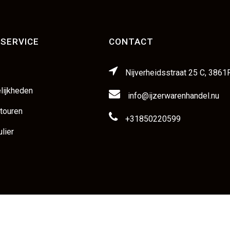
SERVICE
CONTACT
Nijverheidsstraat 25 C, 3861
lijkheden
info@ijzerwarenhandel.nu
etouren
+31850220599
lier