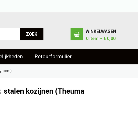
WINKELWAGEN
ZOEK
0
item
€ 0,00
lijkheden
Retourformulier
lynorm)
. stalen kozijnen (Theuma