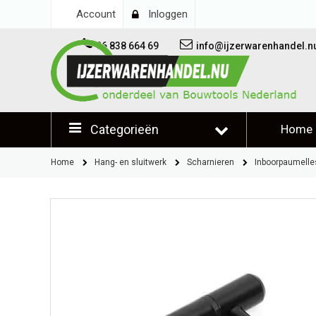
Account
Inloggen
06 838 664 69
info@ijzerwarenhandel.n
Categorieën
Home
Klantb
Home
Hang- en sluitwerk
Scharnieren
Inboorpaumelle