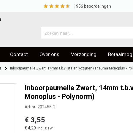
1956
beoordelingen
u
Contact
Over ons
Verzending
Betaalmoge
eoordelingen
s
Inboorpaumelle Zwart, 14mm t.b.v. stalen kozijnen (Theuma Monoplus - Po
Inboorpaumelle Zwart, 14mm t.b.v
Monoplus - Polynorm)
Art.nr.
202455-2
€ 3,55
€ 4,29