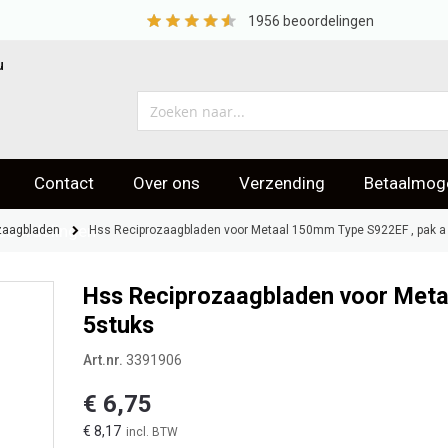
1956
beoordelingen
u
Contact
Over ons
Verzending
Betaalmoge
eoordelingen
zaagbladen
Hss Reciprozaagbladen voor Metaal 150mm Type S922EF , pak a
Hss Reciprozaagbladen voor Meta
5stuks
Art.nr.
3391906
€ 6,75
€ 8,17