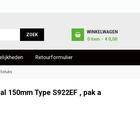
WINKELWAGEN
ZOEK
0
item
€ 0,00
lijkheden
Retourformulier
 5stuks
al 150mm Type S922EF , pak a