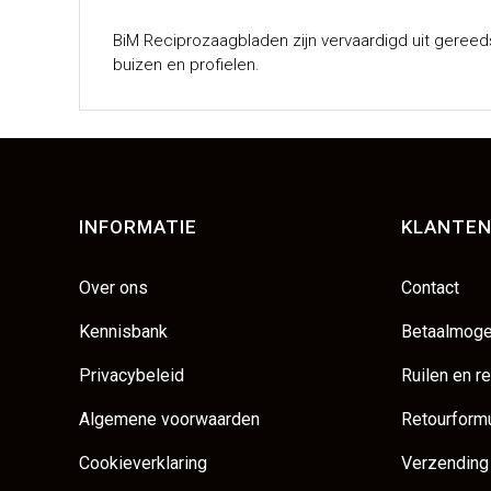
BiM Reciprozaagbladen zijn vervaardigd uit gereeds
buizen en profielen.
INFORMATIE
KLANTEN
Over ons
Contact
Kennisbank
Betaalmoge
Privacybeleid
Ruilen en r
Algemene voorwaarden
Retourformu
Cookieverklaring
Verzending