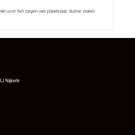
kt voor het zagen van plaatstaal, dunne stalen
RJ Nijkerk