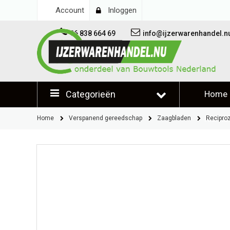
Account
Inloggen
06 838 664 69
info@ijzerwarenhandel.n
Categorieën
Home
Klantb
Home
Verspanend gereedschap
Zaagbladen
Recipro