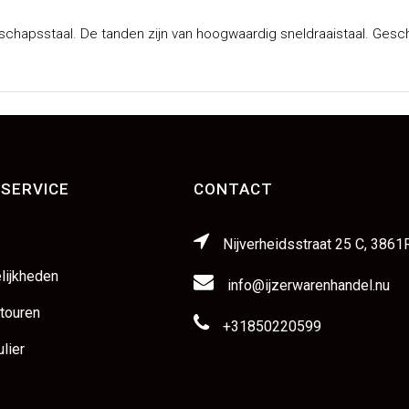
chapsstaal. De tanden zijn van hoogwaardig sneldraaistaal. Geschi
SERVICE
CONTACT
Nijverheidsstraat 25 C, 3861
lijkheden
info@ijzerwarenhandel.nu
etouren
+31850220599
lier