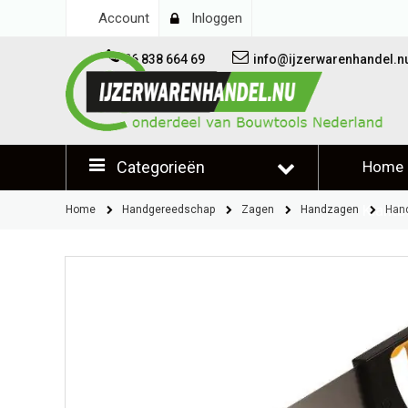
Account
Inloggen
06 838 664 69
info@ijzerwarenhandel.n
Categorieën
Home
Klantb
Home
Handgereedschap
Zagen
Handzagen
Han