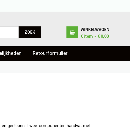
WINKELWAGEN
ZOEK
0
item
€ 0,00
lijkheden
Retourformulier
zet en geslepen. Twee-componenten handvat met