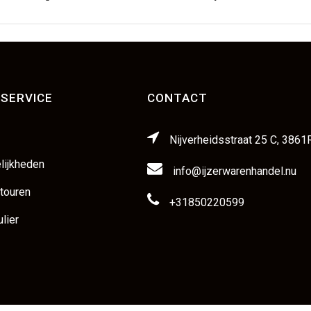
SERVICE
CONTACT
Nijverheidsstraat 25 C, 3861
lijkheden
info@ijzerwarenhandel.nu
etouren
+31850220599
lier