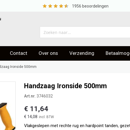
1956
beoordelingen
u
Contact
Over ons
Verzending
Betaalmoge
eoordelingen
dzaag Ironside 500mm
Handzaag Ironside 500mm
Art.nr.
3746032
€ 11,64
€ 14,08
Vlakgeslepen met rechte rug en hardpoint tanden, ge