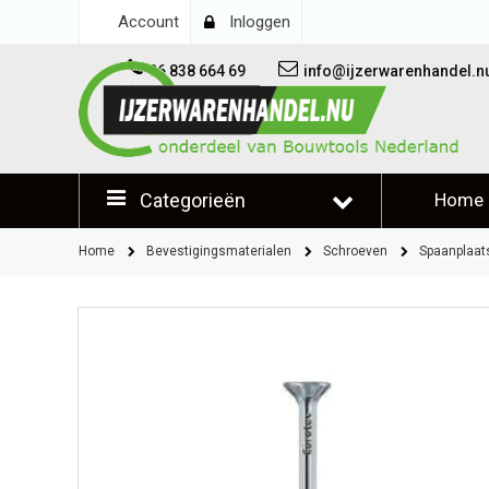
Account
Inloggen
06 838 664 69
info@ijzerwarenhandel.n
Categorieën
Home
Klantb
Home
Bevestigingsmaterialen
Schroeven
Spaanplaat