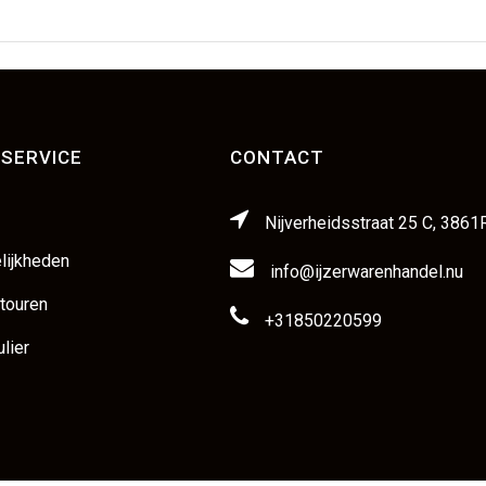
SERVICE
CONTACT
Nijverheidsstraat 25 C, 3861
lijkheden
info@ijzerwarenhandel.nu
etouren
+31850220599
lier