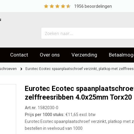
1956
beoordelingen
u
Contact
Over ons
Verzending
Betaalmoge
eoordelingen
schroeven
Eurotec Ecotec spaanplaatschroef verzinkt, platkop met zelffre
Eurotec Ecotec spaanplaatschroef
zelffreesribben 4.0x25mm Torx20
Art.nr.
1582030-0
Prijs per 1000 stuks:
€11,65 excl. btw
Eurotec Ecotec spaanplaatschroef verzinkt, platkop met 
bestellen in veelvoud van 1000