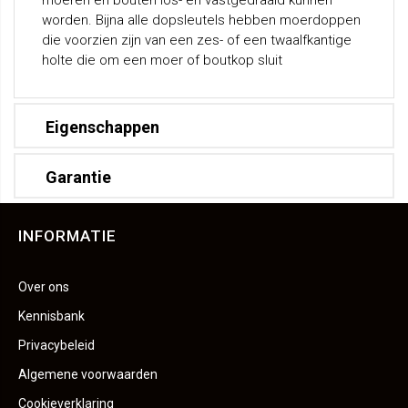
moeren en bouten los- en vastgedraaid kunnen
worden. Bijna alle dopsleutels hebben moerdoppen
die voorzien zijn van een zes- of een twaalfkantige
holte die om een moer of boutkop sluit
Eigenschappen
Garantie
INFORMATIE
Over ons
Kennisbank
Privacybeleid
Algemene voorwaarden
Cookieverklaring