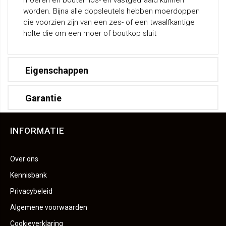
moeren en bouten los- en vastgedraaid kunnen
worden. Bijna alle dopsleutels hebben moerdoppen
die voorzien zijn van een zes- of een twaalfkantige
holte die om een moer of boutkop sluit
Eigenschappen
Garantie
INFORMATIE
Over ons
Kennisbank
Privacybeleid
Algemene voorwaarden
Cookieverklaring