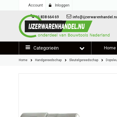
Account
Inloggen
06 838 664 69
info@ijzerwarenhandel.n
Categorieën
Home
Klantb
Home
Handgereedschap
Sleutelgereedschap
Dopsle