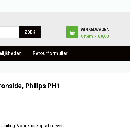
WINKELWAGEN
ZOEK
0
item
€ 0,00
lijkheden
Retourformulier
ronside, Philips PH1
sluiting. Voor kruiskopschroeven