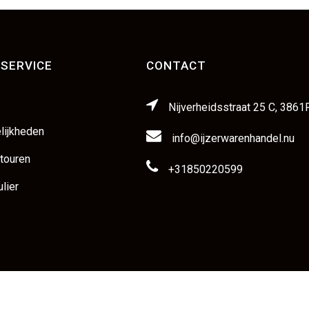
SERVICE
CONTACT
Nijverheidsstraat 25 C, 3861
lijkheden
info@ijzerwarenhandel.nu
etouren
+31850220599
lier