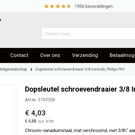
1956
beoordelingen
u
Contact
Over ons
Verzending
Betaalmoge
eoordelingen
utelgereedschap
Dopsleutel schroevendraaier 3/8 Ironside, Philips PH1
Dopsleutel schroevendraaier 3/8 I
Art.nr.
3743358
€ 4,03
€ 4,88
Chroom-vanadiumstaal, mat verchroomd, met 3/8\" aan