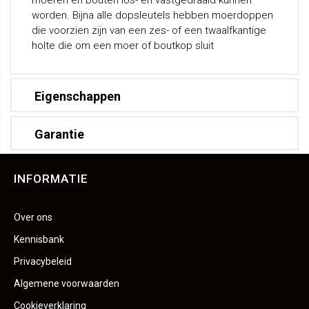
moeren en bouten los- en vastgedraaid kunnen
worden. Bijna alle dopsleutels hebben moerdoppen
die voorzien zijn van een zes- of een twaalfkantige
holte die om een moer of boutkop sluit
Eigenschappen
Garantie
INFORMATIE
Over ons
Kennisbank
Privacybeleid
Algemene voorwaarden
Cookieverklaring