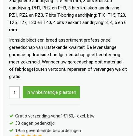
zaagsnede aandrijving: 4, 5 en 6 mm, 3 bits kruiskop
aandrijving: PH1, PH2 en PH3, 3 bits kruiskop aandrijving:
PZ1, PZ2 en PZ3, 7 bits T-boring aandrijving: T10, T15, T20,
T25, T27, T30 en T40, 4 bits zeskant aandrijving: 3, 4, 5 en 6
mm.
Ironside biedt een breed assortiment professioneel
gereedschap van uitstekende kwaliteit. De levenslange
garantie op Ironside handgereedschap geeft echter nog
meer zekerheid. Wanneer uw gereedschap ooit materiaal-
of fabricagefouten vertoont, repareren of vervangen we dit
gratis.
In winkelmandje plaatsen
Gratis verzending vanaf €150,- excl. btw
30 dagen bedenktijd
1956
geverifieerde beoordelingen