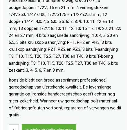
vierkant/zeskant, 1 adapter 3-weg 3/8\"x1/2\", 3
bougiedoppen: 1/2\", 16 en 21 mm. 4 verlengstukken:
1/4\"x50, 1/4\"x100, 1/2\"x125 en 1/2\"x250 mm, 12
doppen 1/4\": 4,0; 4,5; 5,0; 5,5; 6; 7; 8; 9; 10; 11; 12 en 13
mm, 13 doppen 1/2\": 8; 10; 11; 12; 13; 15; 17; 19; 20; 21; 22;
24 en 27 mm, 4 bits zaagsnede aandrijving: 4,0; 4,5; 5,0 en
6,5, 3 bits kruiskop aandrijving: PH1, PH2 en PH3, 3 bits
kruiskop aandrijving: PZ1, PZ2 en PZ3, 8 bits T-aandrijving:
T8, T10, T15, T20, T25, T27, T30 en T40, 8 bits T-boring
aandrijving: T8, T10, T15, T20, T25, T27, T30 en T40, 6 bits
zeskant: 3, 4, 5, 6, 7 en 8 mm.
Ironside biedt een breed assortiment professioneel
gereedschap van uitstekende kwaliteit. De levenslange
garantie op Ironside handgereedschap geeft echter nog
meer zekerheid. Wanneer uw gereedschap ooit materiaal-
of fabricagefouten vertoont, repareren of vervangen we dit
gratis.