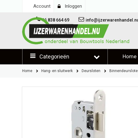
Account
Inloggen
06 838 664 69
info@ijzerwarenhandel.n
Categorieën
Home
Klantb
Home
Hang- en sluitwerk
Deursloten
Binnendeurslote