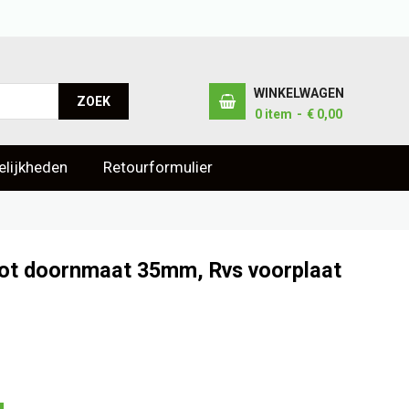
WINKELWAGEN
ZOEK
0
item
€ 0,00
lijkheden
Retourformulier
slot doornmaat 35mm, Rvs voorplaat