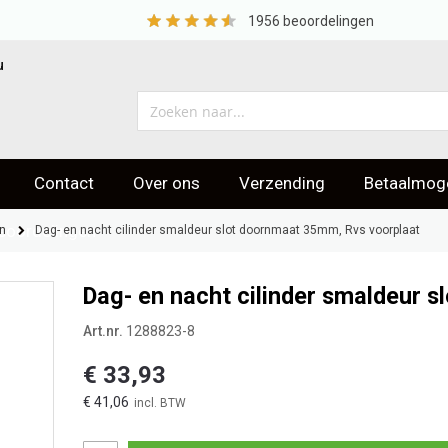
1956
beoordelingen
u
Contact
Over ons
Verzending
Betaalmoge
eoordelingen
n
Dag- en nacht cilinder smaldeur slot doornmaat 35mm, Rvs voorplaat
Dag- en nacht cilinder smaldeur 
Art.nr.
1288823-8
€ 33,93
€ 41,06