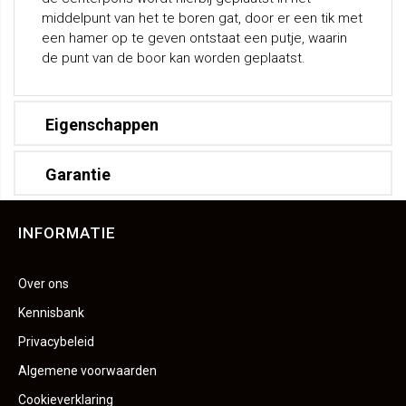
middelpunt van het te boren gat, door er een tik met
een hamer op te geven ontstaat een putje, waarin
de punt van de boor kan worden geplaatst.
Eigenschappen
Garantie
INFORMATIE
Over ons
Kennisbank
Privacybeleid
Algemene voorwaarden
Cookieverklaring