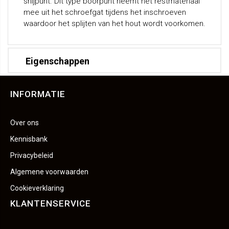
snijpunt. Dit type boorpunt neemt het restmateriaal
mee uit het schroefgat tijdens het inschroeven
waardoor het splijten van het hout wordt voorkomen.
Eigenschappen
INFORMATIE
Over ons
Kennisbank
Privacybeleid
Algemene voorwaarden
Cookieverklaring
KLANTENSERVICE