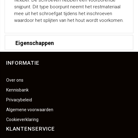
flexibel. De schroeven hebben een voorborende
snijpunt. Dit type boorpunt neemt het restmateriaal
mee uit het schroefgat tijdens het inschroeven
waardoor het splijten van het hout wordt voorkomen.
Eigenschappen
INFORMATIE
Over ons
Kennisbank
Privacybeleid
Algemene voorwaarden
Cookieverklaring
KLANTENSERVICE