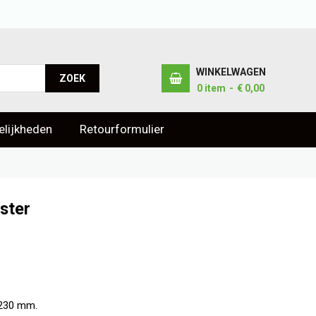
WINKELWAGEN
ZOEK
0
item
€ 0,00
lijkheden
Retourformulier
ster
 230 mm.