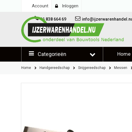
Account
Inloggen
06 838 664 69
info@ijzerwarenhandel.n
Categorieën
Home
Klantb
Home
Handgereedschap
Snijgereedschap
Messen