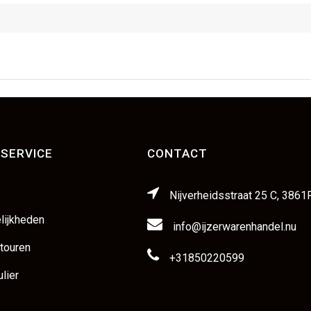
SERVICE
CONTACT
Nijverheidsstraat 25 C, 3861
lijkheden
info@ijzerwarenhandel.nu
etouren
+31850220599
lier