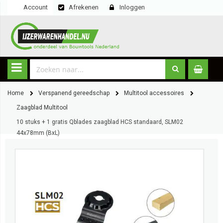
Account
Afrekenen
Inloggen
Home
Verspanend gereedschap
Multitool accessoires
Zaagblad Multitool
10 stuks + 1 gratis Qblades zaagblad HCS standaard, SLM02
44x78mm (BxL)