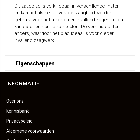
Dit zaagblad is verkrijgbaar in verschillende maten
en kan net als het universeel zaagblad worden
gebruikt voor het afkorten en invallend zagen in hout,
kunststof en non-ferrometalen. De vorm is echter
anders, waardoor het blad ideaal is voor dieper
invallend zaagwerk.
Eigenschappen
INFORMATIE
Over ons
Kennisbank
Privacybeleid
Algemene voorwaarden