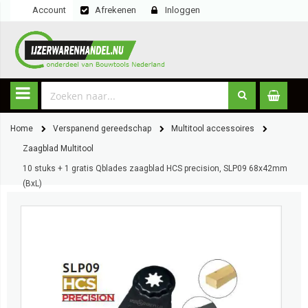
Account
Afrekenen
Inloggen
Home
Verspanend gereedschap
Multitool accessoires
Zaagblad Multitool
10 stuks + 1 gratis Qblades zaagblad HCS precision, SLP09 68x42mm
(BxL)