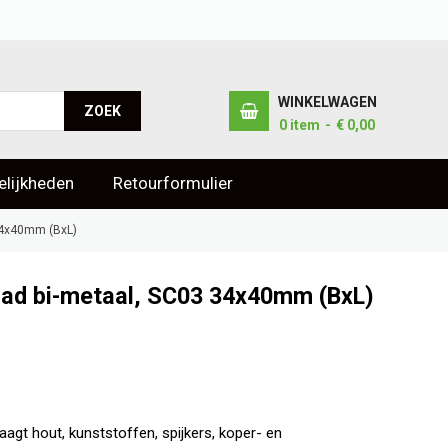
WINKELWAGEN
ZOEK
0
item
€ 0,00
lijkheden
Retourformulier
 34x40mm (BxL)
blad bi-metaal, SC03 34x40mm (BxL)
agt hout, kunststoffen, spijkers, koper- en