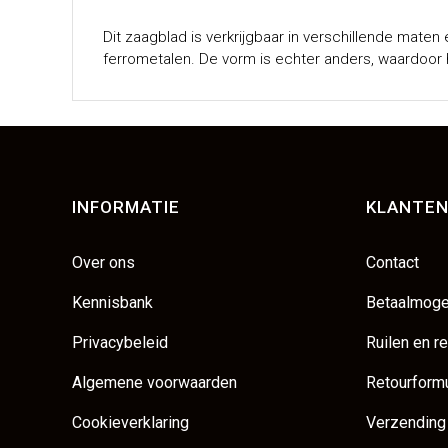
Dit zaagblad is verkrijgbaar in verschillende maten
ferrometalen. De vorm is echter anders, waardoor h
INFORMATIE
KLANTEN
Over ons
Contact
Kennisbank
Betaalmoge
Privacybeleid
Ruilen en r
Algemene voorwaarden
Retourformu
Cookieverklaring
Verzending