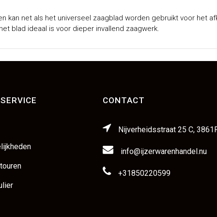
 en kan net als het universeel zaagblad worden gebruikt voor het af
et blad ideaal is voor dieper invallend zaagwerk.
SERVICE
CONTACT
Nijverheidsstraat 25 C, 3861
lijkheden
info@ijzerwarenhandel.nu
etouren
+31850220599
lier