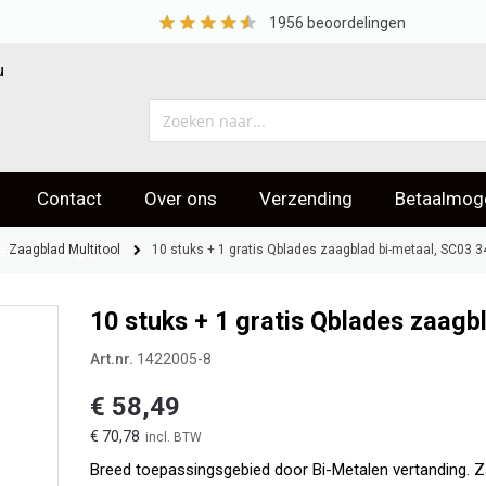
1956
beoordelingen
u
Contact
Over ons
Verzending
Betaalmoge
eoordelingen
Zaagblad Multitool
10 stuks + 1 gratis Qblades zaagblad bi-metaal, SC03
10 stuks + 1 gratis Qblades zaag
Art.nr.
1422005-8
€ 58,49
€ 70,78
Breed toepassingsgebied door Bi-Metalen vertanding. Za