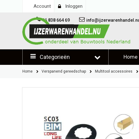
Account
Inloggen
06 838 664 69
info@ijzerwarenhandel.n
Categorieën
Home
Klantb
Home
Verspanend gereedschap
Multitool accessoires