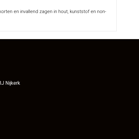
korten en invallend zagen in hout, kunststof en non-
RJ Nijkerk