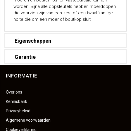
moeren en bouten los- en vastgedraaid kunnen
worden. Bijna alle dopsleutels hebben moerdoppen
die voorzien zijn van een zes- of een twaalfkantige
holte die om een moer of boutkop sluit
Eigenschappen
Garantie
INFORMATIE
Over ons
Kennisbank
Privacybeleid
Algemene voorwaarden
Cookieverklaring